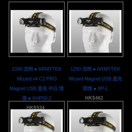
2330 流明 ● ARMYTEK
1250 流明 ● ARMYTEK
Wizard v4 C2 PRO
Wizard Magnet USB 直充
Magnet USB 直充 中白 頭
頭燈 ● XP-L
HK$
462
燈 ● XHP50.2
HK$
534