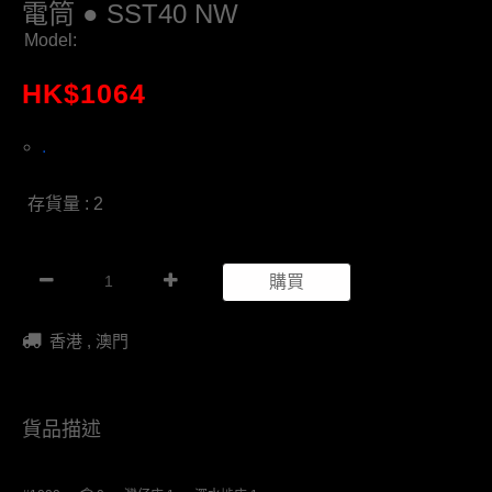
電筒 ● SST40 NW
Model:
HK$
1064
.
存貨量 : 2
購買
香港 , 澳門
貨品描述