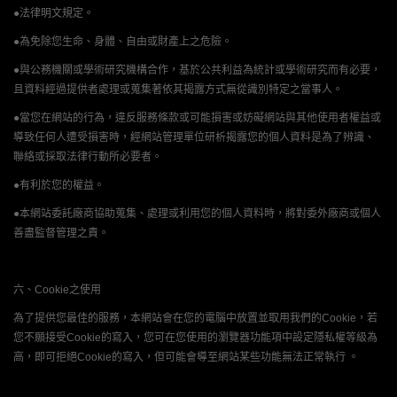
●法律明文規定。
●為免除您生命、身體、自由或財產上之危險。
●與公務機關或學術研究機構合作，基於公共利益為統計或學術研究而有必要，
且資料經過提供者處理或蒐集著依其揭露方式無從識別特定之當事人。
●當您在網站的行為，違反服務條款或可能損害或妨礙網站與其他使用者權益或
導致任何人遭受損害時，經網站管理單位研析揭露您的個人資料是為了辨識、
聯絡或採取法律行動所必要者。
●有利於您的權益。
●本網站委託廠商協助蒐集、處理或利用您的個人資料時，將對委外廠商或個人
善盡監督管理之責。
六、Cookie之使用
為了提供您最佳的服務，本網站會在您的電腦中放置並取用我們的Cookie，若
您不願接受Cookie的寫入，您可在您使用的瀏覽器功能項中設定隱私權等級為
高，即可拒絕Cookie的寫入，但可能會導至網站某些功能無法正常執行 。