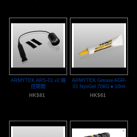
ARMYTEK ARS-01 v2 線
ARMYTEK Grease AGR-
控開關
01 NyoGel 706G ● 10ml
HK$
81
HK$
61