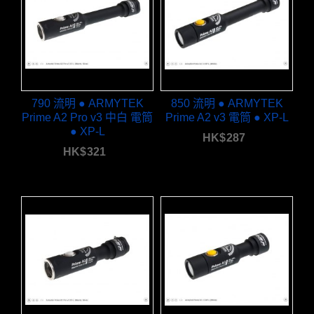
790 流明 ● ARMYTEK
850 流明 ● ARMYTEK
Prime A2 Pro v3 中白 電筒
Prime A2 v3 電筒 ● XP-L
● XP-L
HK$
287
HK$
321