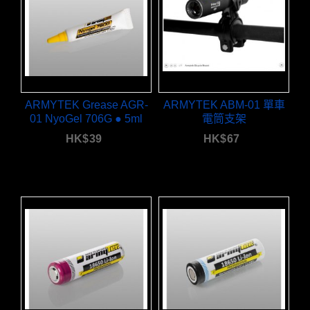
ARMYTEK Grease AGR-
ARMYTEK ABM-01 單車
01 NyoGel 706G ● 5ml
電筒支架
HK$
39
HK$
67