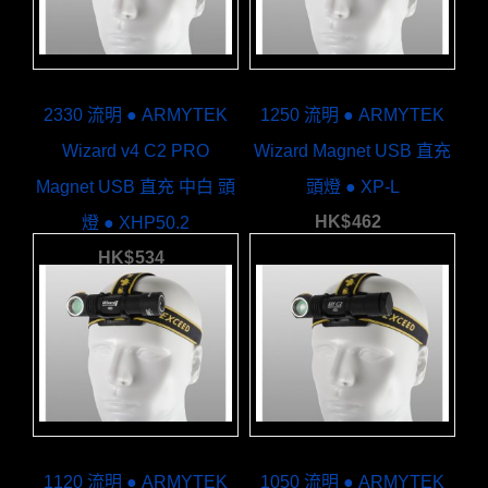
2330 流明 ● ARMYTEK
1250 流明 ● ARMYTEK
Wizard v4 C2 PRO
Wizard Magnet USB 直充
Magnet USB 直充 中白 頭
頭燈 ● XP-L
HK$
462
燈 ● XHP50.2
HK$
534
1120 流明 ● ARMYTEK
1050 流明 ● ARMYTEK