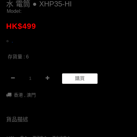
水 電筒 ● XHP35-HI
Model:
HK$
499
.
存貨量 : 6
購買
香港 , 澳門
貨品描述