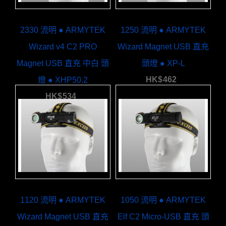
2330 流明 ● ARMYTEK
1250 流明 ● ARMYTEK
Wizard v4 C2 PRO
Wizard Magnet USB 直充
Magnet USB 直充 中白 頭
頭燈 ● XP-L
HK$
462
燈 ● XHP50.2
HK$
534
1120 流明 ● ARMYTEK
1050 流明 ● ARMYTEK
Wizard Magnet USB 直充
Elf C2 Micro-USB 直充 頭