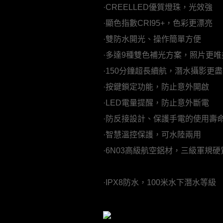
·CREELLED優質燈珠，光效強
·顯色指數CRI95+，色彩更漂亮
·雙防水開光、操作簡單方便
·多達9種雙色補光方案，照片更唯
·150分鐘超長續航，潛水攝影更
·按鍵鎖定功能，防止意外開啟
·LED電量提醒，防止意外斷電
·防反接設計、保護手電的使用壽
·智慧溫控保護，可水陸兩用
·6N03高級航空鋁材，三級軍規
·IPX8防水，100米水下潛水等級