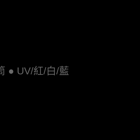
筒 ● UV/紅/白/藍