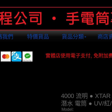
絡我們
特價貨品
貨品分類
商店
實體店使用電子支付, 免附加
4000 流明 ● XTAR
潛水 電筒 ● UV/紅
Model: