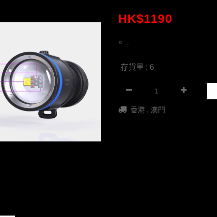
HK$
1190
.
存貨量 : 6
香港 , 澳門